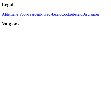
Legal
Algemene Voorwaarden
Privacybeleid
Cookiebeleid
Disclaimer
Volg ons
LinkedIn
Instagram
Facebook
Copyright © Certifisc bv.
2026
•
Btw nummer
: BE0632712291
Site By Certifisc
Terug naar boven