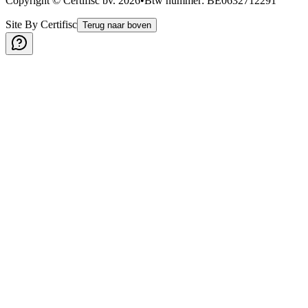
Copyright © Certifisc bv.
2026
•
Btw nummer
: BE0632712291
Site By Certifisc
Terug naar boven