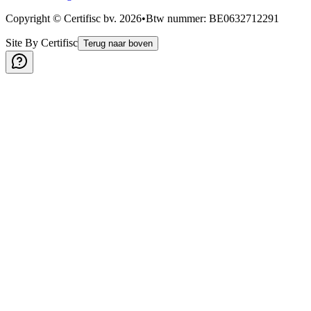
Copyright © Certifisc bv.
2026
•
Btw nummer
: BE0632712291
Site By Certifisc
Terug naar boven