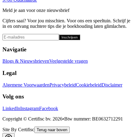
Meld je aan voor onze nieuwsbrief
Cijfers saai? Voor jou misschien. Voor ons een speeltuin. Schrijf je
in en ontvang nuchtere tips die je boekhouding laten glimlachen.
Inschrijven
Navigatie
Blogs & Nieuwsbrieven
Veelgestelde vragen
Legal
Algemene Voorwaarden
Privacybeleid
Cookiebeleid
Disclaimer
Volg ons
LinkedIn
Instagram
Facebook
Copyright © Certifisc bv.
2026
•
Btw nummer
: BE0632712291
Site By Certifisc
Terug naar boven