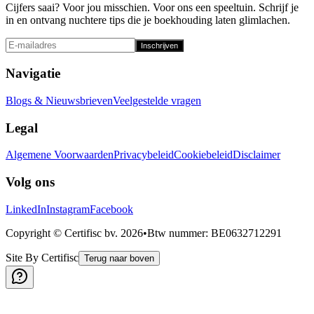
Cijfers saai? Voor jou misschien. Voor ons een speeltuin. Schrijf je
in en ontvang nuchtere tips die je boekhouding laten glimlachen.
Inschrijven
Navigatie
Blogs & Nieuwsbrieven
Veelgestelde vragen
Legal
Algemene Voorwaarden
Privacybeleid
Cookiebeleid
Disclaimer
Volg ons
LinkedIn
Instagram
Facebook
Copyright © Certifisc bv.
2026
•
Btw nummer
: BE0632712291
Site By Certifisc
Terug naar boven