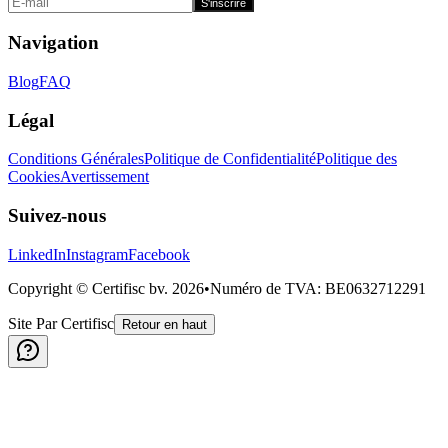
S'inscrire
Navigation
Blog
FAQ
Légal
Conditions Générales
Politique de Confidentialité
Politique des
Cookies
Avertissement
Suivez-nous
LinkedIn
Instagram
Facebook
Copyright © Certifisc bv.
2026
•
Numéro de TVA
: BE0632712291
Site Par Certifisc
Retour en haut