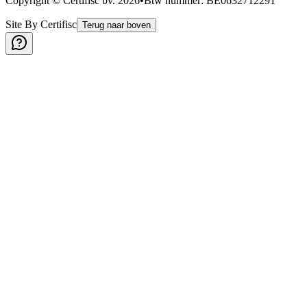
Copyright © Certifisc bv.
2026
•
Btw nummer
: BE0632712291
Site By Certifisc
Terug naar boven