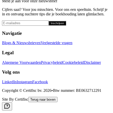
Meld je aan voor onze nieuwsbrief
Cijfers saai? Voor jou misschien. Voor ons een speeltuin. Schrijf je
in en ontvang nuchtere tips die je boekhouding laten glimlachen.
Inschrijven
Navigatie
Blogs & Nieuwsbrieven
Veelgestelde vragen
Legal
Algemene Voorwaarden
Privacybeleid
Cookiebeleid
Disclaimer
Volg ons
LinkedIn
Instagram
Facebook
Copyright © Certifisc bv.
2026
•
Btw nummer
: BE0632712291
Site By Certifisc
Terug naar boven