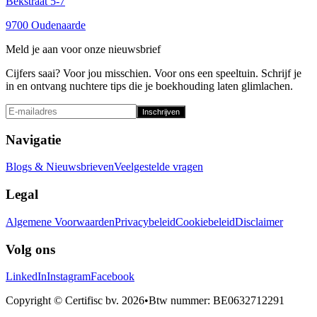
Bekstraat 5-7
9700 Oudenaarde
Meld je aan voor onze nieuwsbrief
Cijfers saai? Voor jou misschien. Voor ons een speeltuin. Schrijf je
in en ontvang nuchtere tips die je boekhouding laten glimlachen.
Inschrijven
Navigatie
Blogs & Nieuwsbrieven
Veelgestelde vragen
Legal
Algemene Voorwaarden
Privacybeleid
Cookiebeleid
Disclaimer
Volg ons
LinkedIn
Instagram
Facebook
Copyright © Certifisc bv.
2026
•
Btw nummer
: BE0632712291