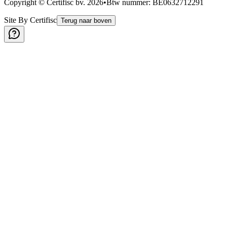
Copyright © Certifisc bv.
2026
•
Btw nummer
: BE0632712291
Site By Certifisc
Terug naar boven