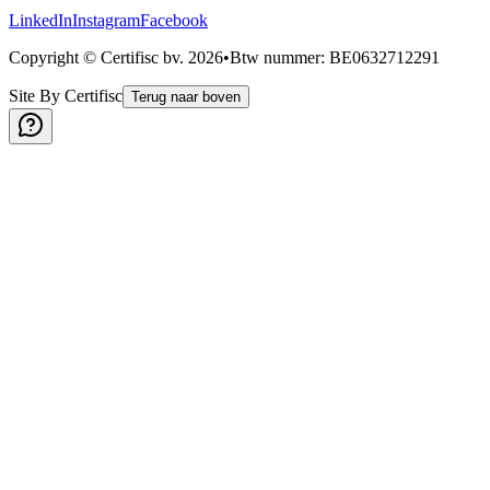
LinkedIn
Instagram
Facebook
Copyright © Certifisc bv.
2026
•
Btw nummer
: BE0632712291
Site By Certifisc
Terug naar boven