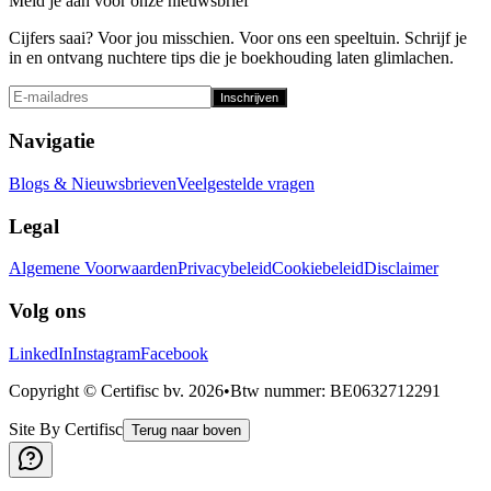
Meld je aan voor onze nieuwsbrief
Cijfers saai? Voor jou misschien. Voor ons een speeltuin. Schrijf je
in en ontvang nuchtere tips die je boekhouding laten glimlachen.
Inschrijven
Navigatie
Blogs & Nieuwsbrieven
Veelgestelde vragen
Legal
Algemene Voorwaarden
Privacybeleid
Cookiebeleid
Disclaimer
Volg ons
LinkedIn
Instagram
Facebook
Copyright © Certifisc bv.
2026
•
Btw nummer
: BE0632712291
Site By Certifisc
Terug naar boven