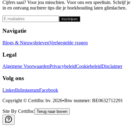
Cijfers saai? Voor jou misschien. Voor ons een speeltuin. Schrijf je
in en ontvang nuchtere tips die je boekhouding laten glimlachen.
Inschrijven
Navigatie
Blogs & Nieuwsbrieven
Veelgestelde vragen
Legal
Algemene Voorwaarden
Privacybeleid
Cookiebeleid
Disclaimer
Volg ons
LinkedIn
Instagram
Facebook
Copyright © Certifisc bv.
2026
•
Btw nummer
: BE0632712291
Site By Certifisc
Terug naar boven