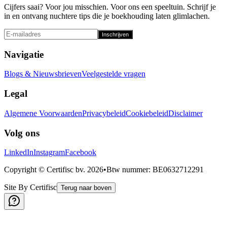
Cijfers saai? Voor jou misschien. Voor ons een speeltuin. Schrijf je
in en ontvang nuchtere tips die je boekhouding laten glimlachen.
Inschrijven
Navigatie
Blogs & Nieuwsbrieven
Veelgestelde vragen
Legal
Algemene Voorwaarden
Privacybeleid
Cookiebeleid
Disclaimer
Volg ons
LinkedIn
Instagram
Facebook
Copyright © Certifisc bv.
2026
•
Btw nummer
: BE0632712291
Site By Certifisc
Terug naar boven