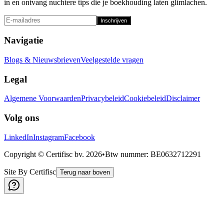
in en ontvang nuchtere tips die je boekhouding laten glimlachen.
Inschrijven
Navigatie
Blogs & Nieuwsbrieven
Veelgestelde vragen
Legal
Algemene Voorwaarden
Privacybeleid
Cookiebeleid
Disclaimer
Volg ons
LinkedIn
Instagram
Facebook
Copyright © Certifisc bv.
2026
•
Btw nummer
: BE0632712291
Site By Certifisc
Terug naar boven