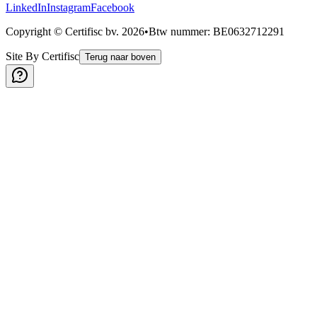
LinkedIn
Instagram
Facebook
Copyright © Certifisc bv.
2026
•
Btw nummer
: BE0632712291
Site By Certifisc
Terug naar boven