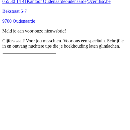
055 30 14 41
Kantoor Oudenaarde
oudenaarde@certifisc.be
Bekstraat 5-7
9700 Oudenaarde
Meld je aan voor onze nieuwsbrief
Cijfers saai? Voor jou misschien. Voor ons een speeltuin. Schrijf je
in en ontvang nuchtere tips die je boekhouding laten glimlachen.
Inschrijven
Navigatie
Blogs & Nieuwsbrieven
Veelgestelde vragen
Legal
Algemene Voorwaarden
Privacybeleid
Cookiebeleid
Disclaimer
Volg ons
LinkedIn
Instagram
Facebook