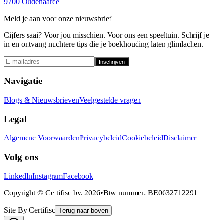
9700 Oudenaarde
Meld je aan voor onze nieuwsbrief
Cijfers saai? Voor jou misschien. Voor ons een speeltuin. Schrijf je
in en ontvang nuchtere tips die je boekhouding laten glimlachen.
Inschrijven
Navigatie
Blogs & Nieuwsbrieven
Veelgestelde vragen
Legal
Algemene Voorwaarden
Privacybeleid
Cookiebeleid
Disclaimer
Volg ons
LinkedIn
Instagram
Facebook
Copyright © Certifisc bv.
2026
•
Btw nummer
: BE0632712291
Site By Certifisc
Terug naar boven