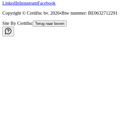
LinkedIn
Instagram
Facebook
Copyright © Certifisc bv.
2026
•
Btw nummer
: BE0632712291
Site By Certifisc
Terug naar boven