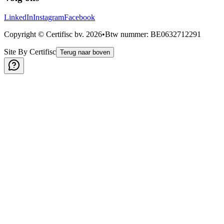
LinkedIn
Instagram
Facebook
Copyright © Certifisc bv.
2026
•
Btw nummer
: BE0632712291
Site By Certifisc
Terug naar boven