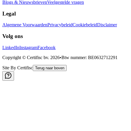
Blogs & Nieuwsbrieven
Veelgestelde vragen
Legal
Algemene Voorwaarden
Privacybeleid
Cookiebeleid
Disclaimer
Volg ons
LinkedIn
Instagram
Facebook
Copyright © Certifisc bv.
2026
•
Btw nummer
: BE0632712291
Site By Certifisc
Terug naar boven