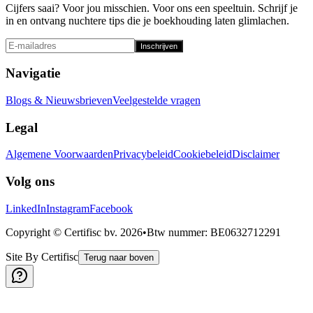
Cijfers saai? Voor jou misschien. Voor ons een speeltuin. Schrijf je
in en ontvang nuchtere tips die je boekhouding laten glimlachen.
Inschrijven
Navigatie
Blogs & Nieuwsbrieven
Veelgestelde vragen
Legal
Algemene Voorwaarden
Privacybeleid
Cookiebeleid
Disclaimer
Volg ons
LinkedIn
Instagram
Facebook
Copyright © Certifisc bv.
2026
•
Btw nummer
: BE0632712291
Site By Certifisc
Terug naar boven