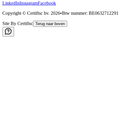
LinkedIn
Instagram
Facebook
Copyright © Certifisc bv.
2026
•
Btw nummer
: BE0632712291
Site By Certifisc
Terug naar boven