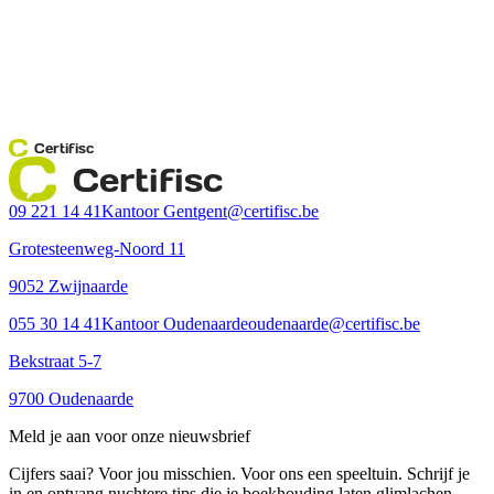
Certifisc
Certifisc
09 221 14 41
Kantoor Gent
gent@certifisc.be
Grotesteenweg-Noord 11
9052 Zwijnaarde
055 30 14 41
Kantoor Oudenaarde
oudenaarde@certifisc.be
Bekstraat 5-7
9700 Oudenaarde
Meld je aan voor onze nieuwsbrief
Cijfers saai? Voor jou misschien. Voor ons een speeltuin. Schrijf je
in en ontvang nuchtere tips die je boekhouding laten glimlachen.