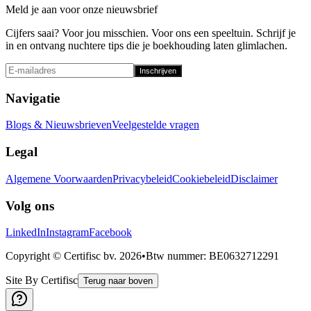
Meld je aan voor onze nieuwsbrief
Cijfers saai? Voor jou misschien. Voor ons een speeltuin. Schrijf je
in en ontvang nuchtere tips die je boekhouding laten glimlachen.
Inschrijven
Navigatie
Blogs & Nieuwsbrieven
Veelgestelde vragen
Legal
Algemene Voorwaarden
Privacybeleid
Cookiebeleid
Disclaimer
Volg ons
LinkedIn
Instagram
Facebook
Copyright © Certifisc bv.
2026
•
Btw nummer
: BE0632712291
Site By Certifisc
Terug naar boven