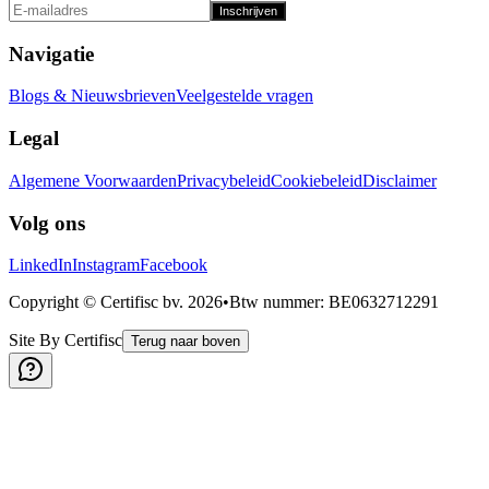
Inschrijven
Navigatie
Blogs & Nieuwsbrieven
Veelgestelde vragen
Legal
Algemene Voorwaarden
Privacybeleid
Cookiebeleid
Disclaimer
Volg ons
LinkedIn
Instagram
Facebook
Copyright © Certifisc bv.
2026
•
Btw nummer
: BE0632712291
Site By Certifisc
Terug naar boven