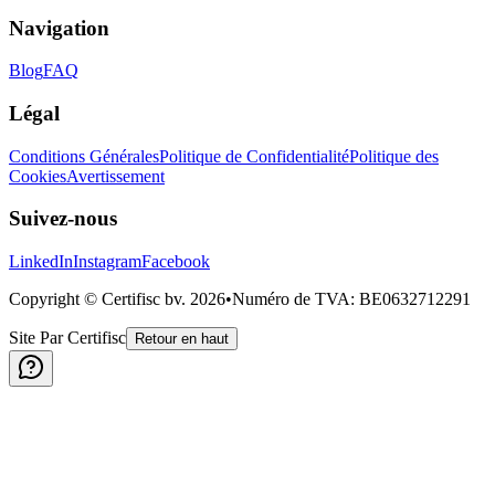
Navigation
Blog
FAQ
Légal
Conditions Générales
Politique de Confidentialité
Politique des
Cookies
Avertissement
Suivez-nous
LinkedIn
Instagram
Facebook
Copyright © Certifisc bv.
2026
•
Numéro de TVA
: BE0632712291
Site Par Certifisc
Retour en haut