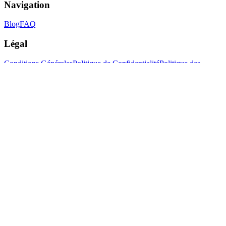
Navigation
Blog
FAQ
Légal
Conditions Générales
Politique de Confidentialité
Politique des
Cookies
Avertissement
Suivez-nous
LinkedIn
Instagram
Facebook
Copyright © Certifisc bv.
2026
•
Numéro de TVA
: BE0632712291
Site Par Certifisc
Retour en haut