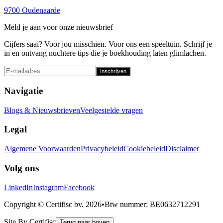
9700 Oudenaarde
Meld je aan voor onze nieuwsbrief
Cijfers saai? Voor jou misschien. Voor ons een speeltuin. Schrijf je
in en ontvang nuchtere tips die je boekhouding laten glimlachen.
Inschrijven
Navigatie
Blogs & Nieuwsbrieven
Veelgestelde vragen
Legal
Algemene Voorwaarden
Privacybeleid
Cookiebeleid
Disclaimer
Volg ons
LinkedIn
Instagram
Facebook
Copyright © Certifisc bv.
2026
•
Btw nummer
: BE0632712291
Site By Certifisc
Terug naar boven