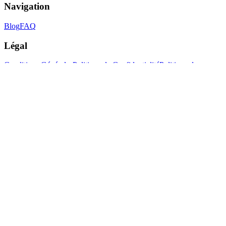
Navigation
Blog
FAQ
Légal
Conditions Générales
Politique de Confidentialité
Politique des
Cookies
Avertissement
Suivez-nous
LinkedIn
Instagram
Facebook
Copyright © Certifisc bv.
2026
•
Numéro de TVA
: BE0632712291
Site Par Certifisc
Retour en haut