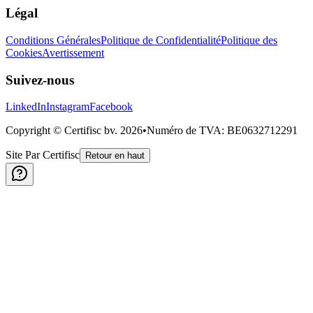
Légal
Conditions Générales
Politique de Confidentialité
Politique des
Cookies
Avertissement
Suivez-nous
LinkedIn
Instagram
Facebook
Copyright © Certifisc bv.
2026
•
Numéro de TVA
: BE0632712291
Site Par Certifisc
Retour en haut