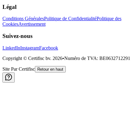
Légal
Conditions Générales
Politique de Confidentialité
Politique des
Cookies
Avertissement
Suivez-nous
LinkedIn
Instagram
Facebook
Copyright © Certifisc bv.
2026
•
Numéro de TVA
: BE0632712291
Site Par Certifisc
Retour en haut