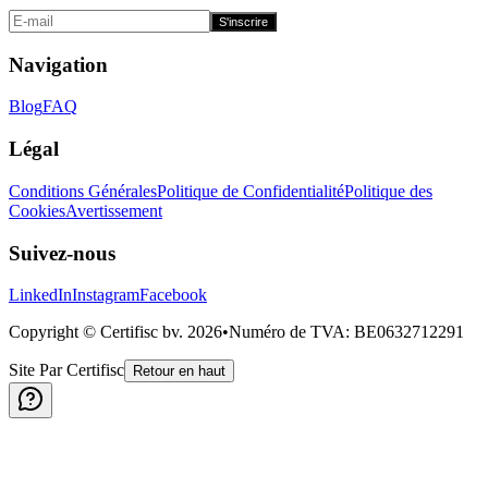
S'inscrire
Navigation
Blog
FAQ
Légal
Conditions Générales
Politique de Confidentialité
Politique des
Cookies
Avertissement
Suivez-nous
LinkedIn
Instagram
Facebook
Copyright © Certifisc bv.
2026
•
Numéro de TVA
: BE0632712291
Site Par Certifisc
Retour en haut