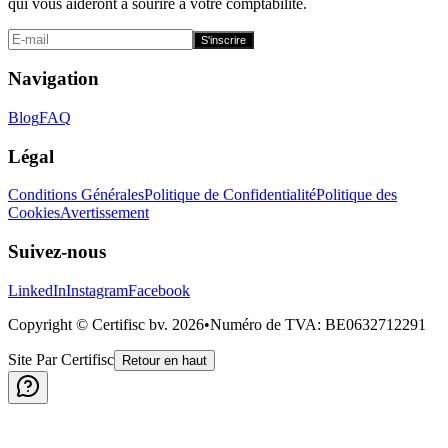
qui vous aideront à sourire à votre comptabilité.
S'inscrire
Navigation
Blog
FAQ
Légal
Conditions Générales
Politique de Confidentialité
Politique des
Cookies
Avertissement
Suivez-nous
LinkedIn
Instagram
Facebook
Copyright © Certifisc bv.
2026
•
Numéro de TVA
: BE0632712291
Site Par Certifisc
Retour en haut