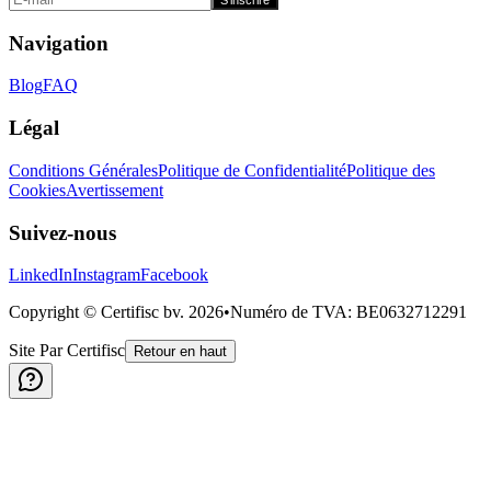
Navigation
Blog
FAQ
Légal
Conditions Générales
Politique de Confidentialité
Politique des
Cookies
Avertissement
Suivez-nous
LinkedIn
Instagram
Facebook
Copyright © Certifisc bv.
2026
•
Numéro de TVA
: BE0632712291
Site Par Certifisc
Retour en haut